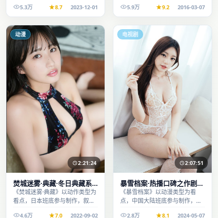
整、节奏舒适，适合休闲时段观
5.3万
8.7
2023-12-01
5.9万
9.2
2016-03-07
看。
动漫
电视剧
2:21:24
2:07:51
焚城迷雾·典藏·冬日典藏系
暴雪档案·热播口碑之作剧情
列温情叙事引人入胜
扎实演技在线
《焚城迷雾·典藏》以动作类型为
《暴雪档案》以动漫类型为看
看点，日本班底参与制作，叙事
点，中国大陆班底参与制作，叙
完整、节奏舒适，适合休闲时段
事完整、节奏舒适，适合休闲时
4.6万
7.0
2022-09-02
2.8万
8.1
2024-05-07