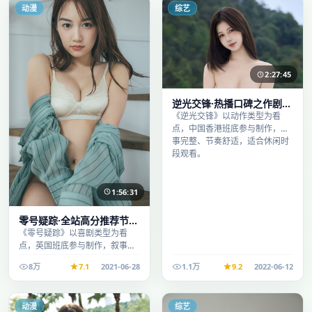
动漫
综艺
2:27:45
逆光交锋·热播口碑之作剧情
扎实演技在线
《逆光交锋》以动作类型为看
点，中国香港班底参与制作，叙
事完整、节奏舒适，适合休闲时
段观看。
1:56:31
零号疑踪·全站高分推荐节奏
紧凑值得追看
《零号疑踪》以喜剧类型为看
点，英国班底参与制作，叙事完
整、节奏舒适，适合休闲时段观
8万
7.1
2021-06-28
1.1万
9.2
2022-06-12
看。
动漫
综艺