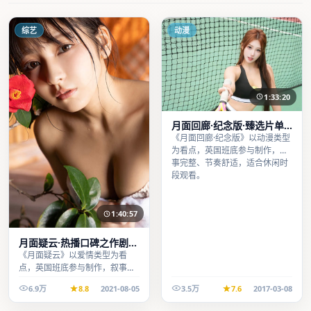
综艺
动漫
1:33:20
月面回廊·纪念版·臻选片单
推荐画质清晰观看流畅
《月面回廊·纪念版》以动漫类型
为看点，英国班底参与制作，叙
事完整、节奏舒适，适合休闲时
段观看。
1:40:57
月面疑云·热播口碑之作剧情
扎实演技在线
《月面疑云》以爱情类型为看
点，英国班底参与制作，叙事完
整、节奏舒适，适合休闲时段观
6.9万
8.8
2021-08-05
3.5万
7.6
2017-03-08
看。