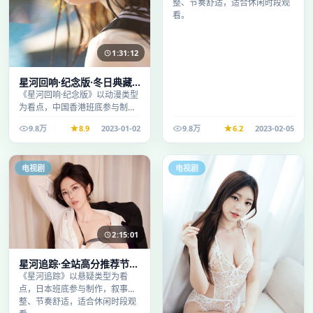
整、节奏舒适，适合休闲时段观
看。
1:31:12
星河回响·纪念版·冬日典藏
系列温情叙事引人入胜
《星河回响·纪念版》以动漫类型
为看点，中国香港班底参与制
作，叙事完整、节奏舒适，适合
9.8万
8.9
2023-01-02
9.8万
6.2
2023-02-05
休闲时段观看。
电视剧
电视剧
2:15:01
星河追踪·全站高分推荐节奏
紧凑值得追看
《星河追踪》以悬疑类型为看
点，日本班底参与制作，叙事完
整、节奏舒适，适合休闲时段观