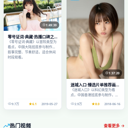
1:49:39
零号证词·典藏·热播口碑之
作剧情扎实演技在线
《零号证词·典藏》以冒险类型为
看点，中国大陆班底参与制作，
叙事完整、节奏舒适，适合休闲
时段观看。
1:37:20
迷城入口·臻选片单推荐画质
清晰观看流畅
《迷城入口》以科幻类型为看
点，中国香港班底参与制作，叙
事完整、节奏舒适，适合休闲时
9.7万
6.1
2019-05-27
2.9万
8.0
2018-06-16
段观看。
热门视频
查看更多 →