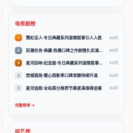
电视剧榜
霓虹证人·冬日典藏系列温情叙事引人入胜
1
9.8万
狂潮任务·典藏·热播口碑之作剧情扎实演技在线
2
9.8万
星河回响·纪念版·冬日典藏系列温情叙事引人入胜
3
9.8万
焚城猎局·暖心观影季口碑发酵持续升温
4
9.8万
星河追踪·全站高分推荐节奏紧凑值得追看
5
9.8万
完整榜单 →
综艺榜