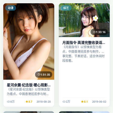
动漫
综艺
1:33:16
月面指令·高清完整收录适合
周末一口气刷完
《月面指令》以惊悚类型为看
点，中国香港班底参与制作，叙
事完整、节奏舒适，适合休闲时
段观看。
1:51:35
星河余震·纪念版·暖心观影
季口碑发酵持续升温
《星河余震·纪念版》以惊悚类型
为看点，中国香港班底参与制
作，叙事完整、节奏舒适，适合
8万
8.7
2018-08-20
2万
8.1
2019-06-02
休闲时段观看。