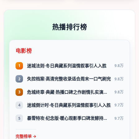
热播排行榜
电影榜
迷城法则·冬日典藏系列温情叙事引人入胜
1
9.8万
失控档案·高清完整收录适合周末一口气刷完
2
9.8万
危城终章·典藏·热播口碑之作剧情扎实演技在线
3
9.8万
迷城倒计时·冬日典藏系列温情叙事引人入胜
4
9.7万
暴雪特攻·纪念版·暖心观影季口碑发酵持续升温
5
9.7万
完整榜单 →