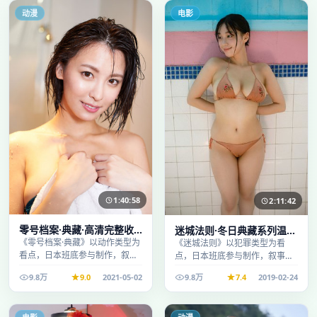
动漫
电影
1:40:58
2:11:42
零号档案·典藏·高清完整收
迷城法则·冬日典藏系列温情
录适合周末一口气刷完
《零号档案·典藏》以动作类型为
叙事引人入胜
《迷城法则》以犯罪类型为看
看点，日本班底参与制作，叙事
点，日本班底参与制作，叙事完
完整、节奏舒适，适合休闲时段
整、节奏舒适，适合休闲时段观
9.8万
9.0
2021-05-02
9.8万
7.4
2019-02-24
观看。
看。