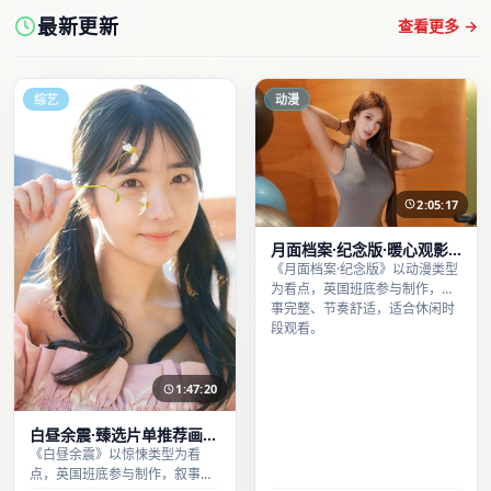
最新更新
查看更多 →
综艺
动漫
2:05:17
月面档案·纪念版·暖心观影
季口碑发酵持续升温
《月面档案·纪念版》以动漫类型
为看点，英国班底参与制作，叙
事完整、节奏舒适，适合休闲时
段观看。
1:47:20
白昼余震·臻选片单推荐画质
清晰观看流畅
《白昼余震》以惊悚类型为看
点，英国班底参与制作，叙事完