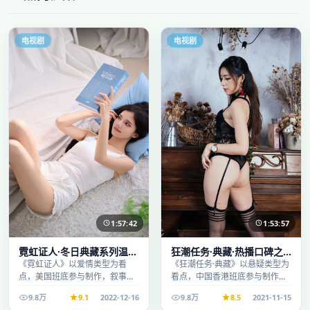
电视剧
电视剧
1:57:42
1:53:57
霓虹证人·冬日典藏系列温情
狂潮任务·典藏·热播口碑之
叙事引人入胜
作剧情扎实演技在线
《霓虹证人》以爱情类型为看
《狂潮任务·典藏》以悬疑类型为
点，美国班底参与制作，叙事完
看点，中国香港班底参与制作，
整、节奏舒适，适合休闲时段观
叙事完整、节奏舒适，适合休闲
9.8万
9.1
2022-12-16
9.8万
8.5
2021-11-15
看。
时段观看。