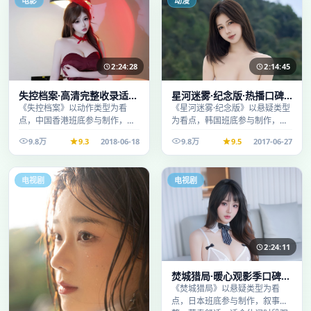
电影
动漫
2:24:28
2:14:45
失控档案·高清完整收录适合
星河迷雾·纪念版·热播口碑
周末一口气刷完
之作剧情扎实演技在线
《失控档案》以动作类型为看
《星河迷雾·纪念版》以悬疑类型
点，中国香港班底参与制作，叙
为看点，韩国班底参与制作，叙
事完整、节奏舒适，适合休闲时
事完整、节奏舒适，适合休闲时
9.8万
9.3
2018-06-18
9.8万
9.5
2017-06-27
段观看。
段观看。
电视剧
电视剧
2:24:11
焚城猎局·暖心观影季口碑发
酵持续升温
《焚城猎局》以悬疑类型为看
点，日本班底参与制作，叙事完