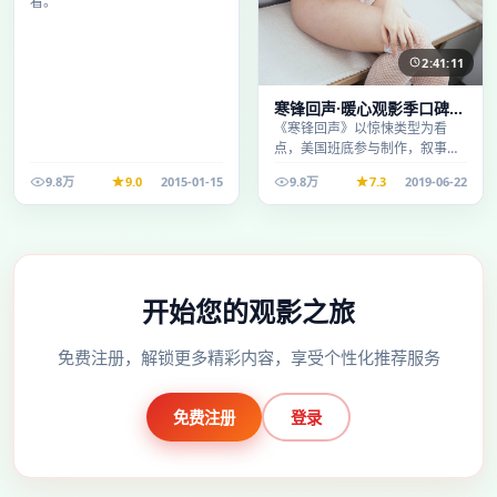
看。
2:41:11
寒锋回声·暖心观影季口碑发
酵持续升温
《寒锋回声》以惊悚类型为看
点，美国班底参与制作，叙事完
整、节奏舒适，适合休闲时段观
9.8万
9.0
2015-01-15
9.8万
7.3
2019-06-22
看。
开始您的观影之旅
免费注册，解锁更多精彩内容，享受个性化推荐服务
免费注册
登录