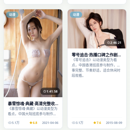
观看。
段观看。
动漫
动漫
2:46:21
零号追击·热播口碑之作剧情
扎实演技在线
《零号追击》以动漫类型为看
点，中国香港班底参与制作，叙
事完整、节奏舒适，适合休闲时
段观看。
1:41:58
暴雪惊魂·典藏·高清完整收
录适合周末一口气刷完
《暴雪惊魂·典藏》以动漫类型为
看点，中国大陆班底参与制作，
叙事完整、节奏舒适，适合休闲
5.1万
6.8
2021-04-06
3.1万
7.6
2015-08-09
时段观看。