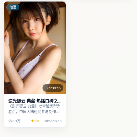
动漫
1:39:15
逆光疑云·典藏·热播口碑之
作剧情扎实演技在线
《逆光疑云·典藏》以冒险类型为
看点，中国大陆班底参与制作，
叙事完整、节奏舒适，适合休闲
6.1万
8.0
2017-10-13
时段观看。