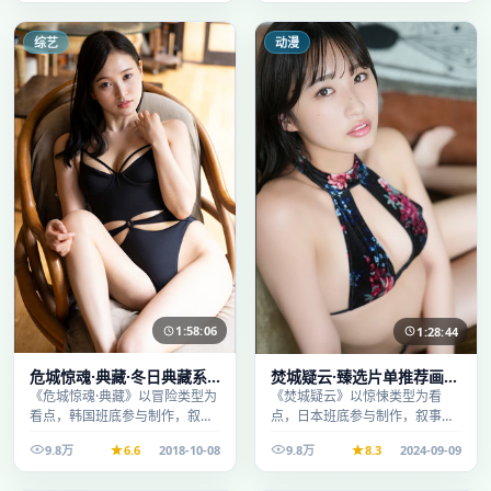
综艺
动漫
1:58:06
1:28:44
危城惊魂·典藏·冬日典藏系
焚城疑云·臻选片单推荐画质
列温情叙事引人入胜
清晰观看流畅
《危城惊魂·典藏》以冒险类型为
《焚城疑云》以惊悚类型为看
看点，韩国班底参与制作，叙事
点，日本班底参与制作，叙事完
完整、节奏舒适，适合休闲时段
整、节奏舒适，适合休闲时段观
9.8万
6.6
2018-10-08
9.8万
8.3
2024-09-09
观看。
看。