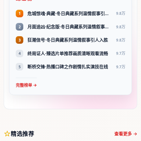
危城惊魂·典藏·冬日典藏系列温情叙事引人入胜
1
9.8万
月面追凶·纪念版·冬日典藏系列温情叙事引人入胜
2
9.8万
狂潮信号·冬日典藏系列温情叙事引人入胜
3
9.8万
终局证人·臻选片单推荐画质清晰观看流畅
4
9.7万
断桥交锋·热播口碑之作剧情扎实演技在线
5
9.7万
完整榜单 →
精选推荐
查看更多 →